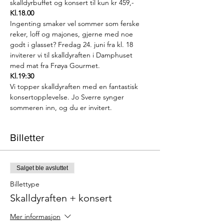
skalldyrbuffet og konsert til kun kr 459,-
Kl.18.00
Ingenting smaker vel sommer som ferske 
reker, loff og majones, gjerne med noe 
godt i glasset? Fredag 24. juni fra kl. 18 
inviterer vi til skalldyraften i Damphuset 
med mat fra Frøya Gourmet.
Kl.19:30
Vi topper skalldyraften med en fantastisk 
konsertopplevelse. Jo Sverre synger 
sommeren inn, og du er invitert.
Billetter
Salget ble avsluttet
Billettype
Skalldyraften + konsert
Mer informasjon