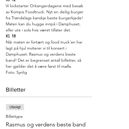
Vi kickstarter Orkangerdagene med besøk 
av Kompis Foodtruck. Nyt en deilig burger 
fra Trøndelags kanskje beste burgerkjede! 
Maten kan du hugge innpå i Damphuset, 
eller ute i sola hvis været tillater det.
Kl. 18
Når maten er fortært og food truck’en har 
lagt på hjul inviterer vi til konsert i 
Damphuset: Rasmus og verdens beste 
band! Det er begrenset antall billetter, så 
her gjelder det å være først til mølla.
Foto: Synlig
Billetter
Utsolgt
Billettype
Rasmus og verdens beste band