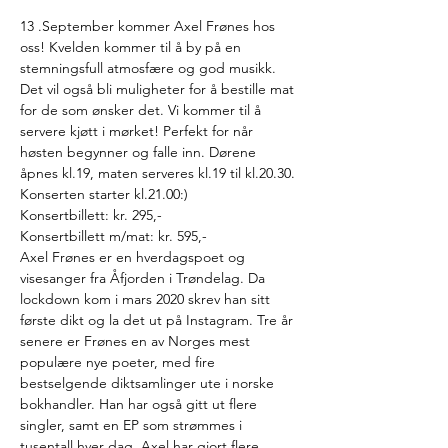
13 .September kommer Axel Frønes hos 
oss! Kvelden kommer til å by på en 
stemningsfull atmosfære og god musikk. 
Det vil også bli muligheter for å bestille mat 
for de som ønsker det. Vi kommer til å 
servere kjøtt i mørket! Perfekt for når 
høsten begynner og falle inn. Dørene 
åpnes kl.19, maten serveres kl.19 til kl.20.30. 
Konserten starter kl.21.00:)
Konsertbillett: kr. 295,-
Konsertbillett m/mat: kr. 595,-
Axel Frønes er en hverdagspoet og 
visesanger fra Åfjorden i Trøndelag. Da 
lockdown kom i mars 2020 skrev han sitt 
første dikt og la det ut på Instagram. Tre år 
senere er Frønes en av Norges mest 
populære nye poeter, med fire 
bestselgende diktsamlinger ute i norske 
bokhandler. Han har også gitt ut flere 
singler, samt en EP som strømmes i 
tusentall hver dag. Axel har gjort flere 