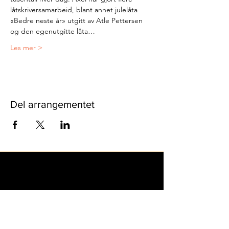
låtskriversamarbeid, blant annet julelåta 
«Bedre neste år» utgitt av Atle Pettersen 
og den egenutgitte låta…
Les mer >
Del arrangementet