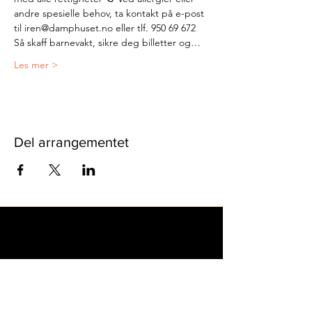
andre spesielle behov, ta kontakt på e-post 
til iren@damphuset.no eller tlf. 950 69 672
Så skaff barnevakt, sikre deg billetter og…
Les mer >
Del arrangementet