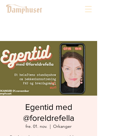
Egentid med
@foreldrefella
fre. 01. nov.
  |  
Orkanger