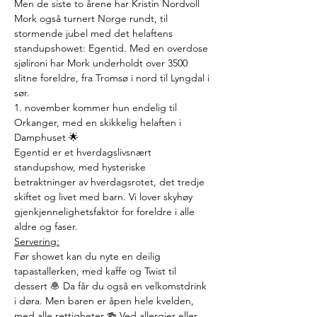
Men de siste to årene har Kristin Nordvoll 
Mork også turnert Norge rundt, til 
stormende jubel med det helaftens 
standupshowet: Egentid. Med en overdose 
sjølironi har Mork underholdt over 3500 
slitne foreldre, fra Tromsø i nord til Lyngdal i 
sør.
1. november kommer hun endelig til 
Orkanger, med en skikkelig helaften i 
Damphuset 🌟
Egentid er et hverdagslivsnært 
standupshow, med hysteriske 
betraktninger av hverdagsrotet, det tredje 
skiftet og livet med barn. Vi lover skyhøy 
gjenkjennelighetsfaktor for foreldre i alle 
aldre og faser.
Servering:
Før showet kan du nyte en deilig 
tapastallerken, med kaffe og Twist til 
dessert 🧆 Da får du også en velkomstdrink 
i døra. Men baren er åpen hele kvelden, 
med alle rettigheter 🍻 Ved allergier eller 